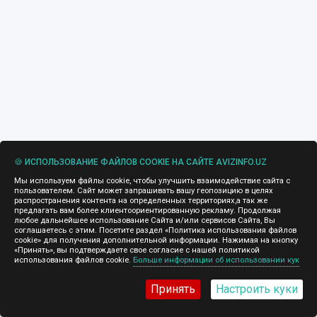
🍪 ИСПОЛЬЗОВАНИЕ ФАЙЛОВ COOKIE НА САЙТЕ AVIZINFO.UZ
Мы используем файлы cookie, чтобы улучшить взаимодействие сайта с
пользователем. Сайт может запрашивать вашу геопозицию в целях
распространения контента на определенных территориях,а так же
предлагать вам более клиентоориентированную рекламу. Продолжая
любое дальнейшее использование Сайта и/или сервисов Сайта, Вы
соглашаетесь с этим. Посетите раздел «Политика использования файлов
cookie» для получения дополнительной информации. Нажимая на кнопку
«Принять», вы подтверждаете свое согласие с нашей политикой
использования файлов cookie.
Больше информации об использовании кук
Принять
Настроить куки