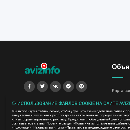
Объя
Карта са
Все объ
🍪 ИСПОЛЬЗОВАНИЕ ФАЙЛОВ COOKIE НА САЙТЕ AVIZ
Все объя
Мы используем файлы cookie, чтобы улучшить взаимодействие сайта с п
вашу геопозицию в целях распространения контента на определенных терр
клиентоориентированную рекламу. Продолжая любое дальнейшее использо
соглашаетесь с этим. Посетите раздел «Политика использования файлов 
Администрация сайта AvizInfo.uz не несет ответственнос
информации. Нажимая на кнопку «Принять», вы подтверждаете свое согла