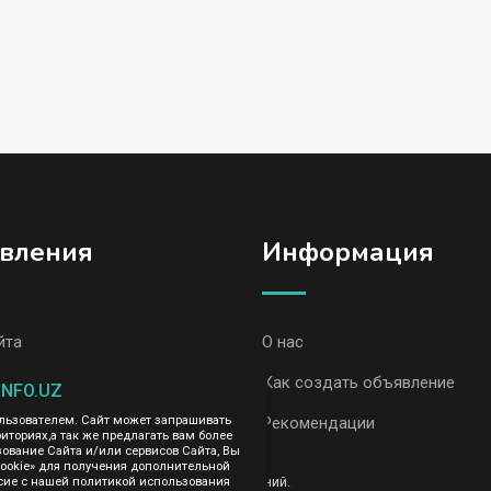
вления
Информация
йта
О нас
явления, Алмалык
Как создать объявление
INFO.UZ
вления AvizInfo
Рекомендации
ользователем. Сайт может запрашивать
иториях,а так же предлагать вам более
вание Сайта и/или сервисов Сайта, Вы
cookie» для получения дополнительной
ть за содержание размещенных объявлений.
сие с нашей политикой использования