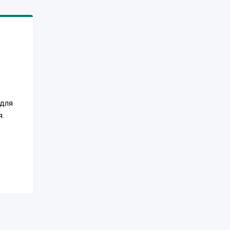
 для
я.