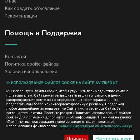
О нас
Как создать объявление
Рекомендации
Помощь и Поддержка
Контакты
Политика cookie-файлов
Условия использования
🍪 ИСПОЛЬЗОВАНИЕ ФАЙЛОВ COOKIE НА САЙТЕ AVIZINFO.UZ
Администрация сайта AvizInfo.uz не несет ответственность за
Мы используем файлы cookie, чтобы улучшить взаимодействие сайта с
содержание размещенных объявлений.
пользователем. Сайт может запрашивать вашу геопозицию в целях
Мы ценим конфиденциальность наших пользователей. Мы не
распространения контента на определенных территориях,а так же
передаем и не продаем личную информацию зарегистрированных
предлагать вам более клиентоориентированную рекламу. Продолжая
пользователей AvizInfo.uz третьим лицам. Мы не отвечаем за
любое дальнейшее использование Сайта и/или сервисов Сайта, Вы
правила конфиденциальности сайтов на которые ссылается
соглашаетесь с этим. Посетите раздел «Политика использования файлов
AvizInfo.uz. На некоторых страницах нашего сайта представлена
cookie» для получения дополнительной информации. Нажимая на кнопку
реклама Google Adsense Advertising Network. Чтобы узнать
«Принять», вы подтверждаете свое согласие с нашей политикой
нажмите тут
использования файлов cookie.
Больше информации об использовании кук
подробней о правилах конфиденциальности Google
.
Принять
Настроить куки