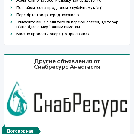
Желательно провести сделку при свидетелях
Познайомтеся з продавцем в публічному місці
Перевірте товар перед покупкою
Сплачуйте лише після того як переконаєтеся, що товар
відповідає опису і вашим вимогам
Бажано провести операцію при свідках
Другие объявления от
Снабресурс Анастасия
Договорная
Договорная
Договорная
Договорная
Договорная
Договорная
Договорная
Договорная
1 000 сўм
1 000 сўм
1 сўм
1 сўм