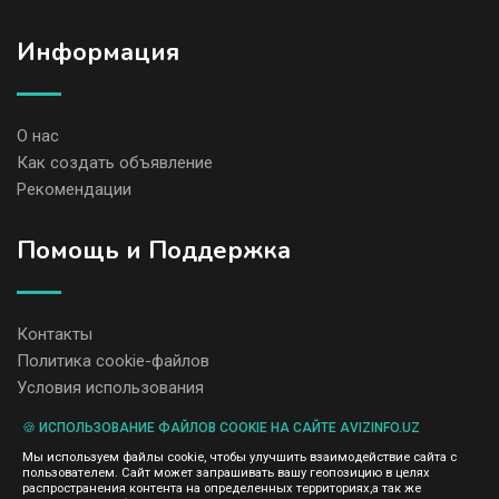
Информация
О нас
Как создать объявление
Рекомендации
Помощь и Поддержка
Контакты
Политика cookie-файлов
Условия использования
🍪 ИСПОЛЬЗОВАНИЕ ФАЙЛОВ COOKIE НА САЙТЕ AVIZINFO.UZ
Администрация сайта AvizInfo.uz не несет ответственность за
Мы используем файлы cookie, чтобы улучшить взаимодействие сайта с
содержание размещенных объявлений.
пользователем. Сайт может запрашивать вашу геопозицию в целях
Мы ценим конфиденциальность наших пользователей. Мы не
распространения контента на определенных территориях,а так же
передаем и не продаем личную информацию зарегистрированных