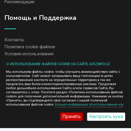
Рекомендации
Помощь и Поддержка
Контакты
Политика cookie-файлов
Условия использования
🍪 ИСПОЛЬЗОВАНИЕ ФАЙЛОВ COOKIE НА САЙТЕ AVIZINFO.UZ
Администрация сайта AvizInfo.uz не несет ответственность за
Мы используем файлы cookie, чтобы улучшить взаимодействие сайта с
содержание размещенных объявлений.
пользователем. Сайт может запрашивать вашу геопозицию в целях
Мы ценим конфиденциальность наших пользователей. Мы не
распространения контента на определенных территориях,а так же
передаем и не продаем личную информацию зарегистрированных
предлагать вам более клиентоориентированную рекламу. Продолжая
пользователей AvizInfo.uz третьим лицам. Мы не отвечаем за
любое дальнейшее использование Сайта и/или сервисов Сайта, Вы
правила конфиденциальности сайтов на которые ссылается
соглашаетесь с этим. Посетите раздел «Политика использования файлов
AvizInfo.uz. На некоторых страницах нашего сайта представлена
cookie» для получения дополнительной информации. Нажимая на кнопку
реклама Google Adsense Advertising Network. Чтобы узнать
«Принять», вы подтверждаете свое согласие с нашей политикой
нажмите тут
использования файлов cookie.
Больше информации об использовании кук
подробней о правилах конфиденциальности Google
.
Принять
Настроить куки