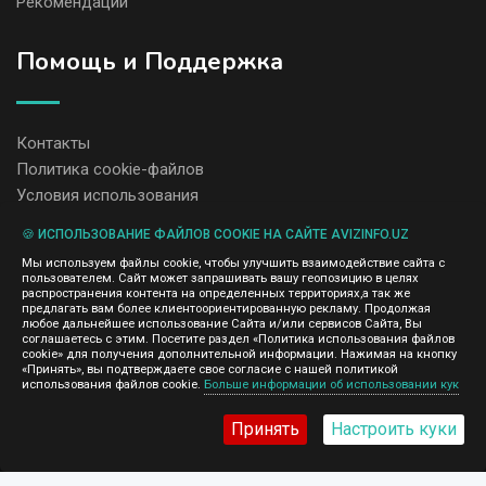
Рекомендации
Помощь и Поддержка
Контакты
Политика cookie-файлов
Условия использования
🍪 ИСПОЛЬЗОВАНИЕ ФАЙЛОВ COOKIE НА САЙТЕ AVIZINFO.UZ
Администрация сайта AvizInfo.uz не несет ответственность за
Мы используем файлы cookie, чтобы улучшить взаимодействие сайта с
содержание размещенных объявлений.
пользователем. Сайт может запрашивать вашу геопозицию в целях
Мы ценим конфиденциальность наших пользователей. Мы не
распространения контента на определенных территориях,а так же
передаем и не продаем личную информацию зарегистрированных
предлагать вам более клиентоориентированную рекламу. Продолжая
пользователей AvizInfo.uz третьим лицам. Мы не отвечаем за
любое дальнейшее использование Сайта и/или сервисов Сайта, Вы
правила конфиденциальности сайтов на которые ссылается
соглашаетесь с этим. Посетите раздел «Политика использования файлов
AvizInfo.uz. На некоторых страницах нашего сайта представлена
cookie» для получения дополнительной информации. Нажимая на кнопку
реклама Google Adsense Advertising Network. Чтобы узнать
«Принять», вы подтверждаете свое согласие с нашей политикой
нажмите тут
использования файлов cookie.
Больше информации об использовании кук
подробней о правилах конфиденциальности Google
.
Принять
Настроить куки
AvizInfo.uz
©2008-2026,