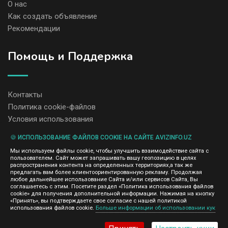
О нас
Как создать объявление
Рекомендации
Помощь и Поддержка
Контакты
Политика cookie-файлов
Условия использования
🍪 ИСПОЛЬЗОВАНИЕ ФАЙЛОВ COOKIE НА САЙТЕ AVIZINFO.UZ
Администрация сайта AvizInfo.uz не несет ответственность за
Мы используем файлы cookie, чтобы улучшить взаимодействие сайта с
содержание размещенных объявлений.
пользователем. Сайт может запрашивать вашу геопозицию в целях
Мы ценим конфиденциальность наших пользователей. Мы не
распространения контента на определенных территориях,а так же
передаем и не продаем личную информацию зарегистрированных
предлагать вам более клиентоориентированную рекламу. Продолжая
пользователей AvizInfo.uz третьим лицам. Мы не отвечаем за
любое дальнейшее использование Сайта и/или сервисов Сайта, Вы
правила конфиденциальности сайтов на которые ссылается
соглашаетесь с этим. Посетите раздел «Политика использования файлов
AvizInfo.uz. На некоторых страницах нашего сайта представлена
cookie» для получения дополнительной информации. Нажимая на кнопку
реклама Google Adsense Advertising Network. Чтобы узнать
«Принять», вы подтверждаете свое согласие с нашей политикой
нажмите тут
использования файлов cookie.
Больше информации об использовании кук
подробней о правилах конфиденциальности Google
.