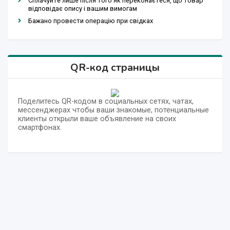
Сплачуйте лише після того як переконаєтеся, що товар
відповідає опису і вашим вимогам
Бажано провести операцію при свідках
QR-код страницы
Поделитесь QR-кодом в социальных сетях, чатах,
мессенджерах чтобы ваши знакомые, потенциальные
клиенты открыли ваше объявление на своих
смартфонах.