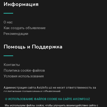
Информация
О нас
Как создать объявление
Рекомендации
Помощь и Поддержка
Контакты
Политика cookie-файлов
Условия использования
Администрация сайта AvizInfo.uz не несет ответственность за
содержание размещенных объявлений.
Мы ценим конфиденциальность наших пользователей. Мы не
передаем и не продаем личную информацию зарегистрированных
🍪 ИСПОЛЬЗОВАНИЕ ФАЙЛОВ COOKIE НА САЙТЕ AVIZINFO.UZ
пользователей AvizInfo.uz третьим лицам. Мы не отвечаем за
Мы используем файлы cookie, чтобы улучшить взаимодействие сайта с
правила конфиденциальности сайтов на которые ссылается