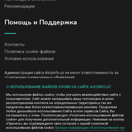
Рекомендации
Помощь и Поддержка
Контакты
Политика cookie-файлов
Условия использования
Администрация сайта AvizInfo.uz не несет ответственность за
содержание размещенных объявлений.
Мы ценим конфиденциальность наших пользователей. Мы не
передаем и не продаем личную информацию зарегистрированных
🍪 ИСПОЛЬЗОВАНИЕ ФАЙЛОВ COOKIE НА САЙТЕ AVIZINFO.UZ
пользователей AvizInfo.uz третьим лицам. Мы не отвечаем за
Мы используем файлы cookie, чтобы улучшить взаимодействие сайта с
правила конфиденциальности сайтов на которые ссылается
пользователем. Сайт может запрашивать вашу геопозицию в целях
AvizInfo.uz. На некоторых страницах нашего сайта представлена
распространения контента на определенных территориях,а так же
реклама Google Adsense Advertising Network. Чтобы узнать
предлагать вам более клиентоориентированную рекламу. Продолжая
нажмите тут
подробней о правилах конфиденциальности Google
.
любое дальнейшее использование Сайта и/или сервисов Сайта, Вы
соглашаетесь с этим. Посетите раздел «Политика использования файлов
cookie» для получения дополнительной информации. Нажимая на кнопку
«Принять», вы подтверждаете свое согласие с нашей политикой
использования файлов cookie.
Больше информации об использовании кук