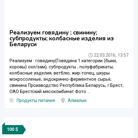
Реализуем говядину ; свинину;
субпродукты; колбасные изделия из
Беларуси
22.03.2016, 13:57
Реализуем : говядину(Говядина 1 категории (быки,
коровы) охл/зам); субпродукты ; полуфабрикаты;
колбасные изделия; ветблю; жир-топец; шкуры
мокросоленые; эндокринно-ферментное сырьё;
свинина Производство Республика Беларусь, г.Брест,
ОАО Брестский мясокомбинат Фото ...
Продукты питания
Алмалык
100 $