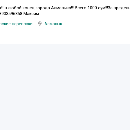
и!!! в любой конец города Алмалыка!!! Всего 1000 сум!!!За преде
98903596858 Максим
рские перевозки
Алмалык