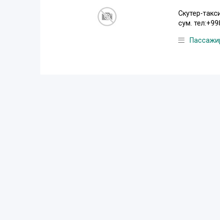
Скутер-такс
сум. тел:+9
Пассажи