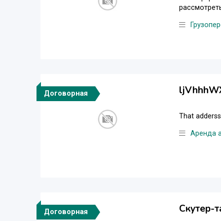
рассмотрет
Грузопер
ljVhhhW
Договорная
That adderss
Аренда 
Скутер-т
Договорная