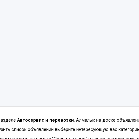
разделе
Автосервис и перевозки
, Алмалык на доске объявле
зить список объявлений выберите интересующую вас категорию
раны нажмите на ссылку "Сменить город" в левом верхнем углу э