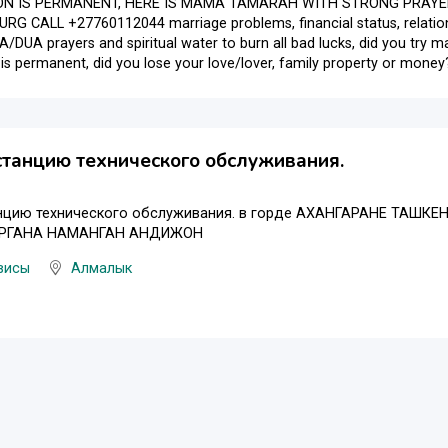
ON IS PERMANENT, HERE IS MAMA TAMARAH WITH STRONG PRAYER
 CALL +27760112044 marriage problems, financial status, relation
/DUA prayers and spiritual water to burn all bad lucks, did you tr
 is permanent, did you lose your love/lover, family property or mon
висы
Алмалык
танцию технического обслуживания.
нцию технического обслуживания. в горде АХАНГАРАНЕ ТАШ
РГАНА НАМАНГАН АНДИЖОН
висы
Алмалык