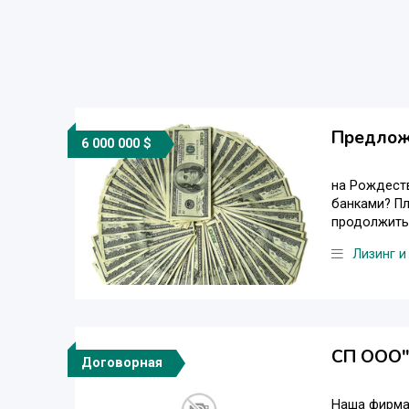
Предложе
6 000 000 $
на Рождеств
банками? Пл
продолжить 
Лизинг и
СП ООО
Договорная
Наша фирма 