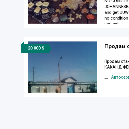
NO CONDITI
JOHANNESBURG
and get DUWA
no condition
you get ...
Автосер
Продам с
120 000 $
Продам ста
КАКАНД ФЕ
Автосер