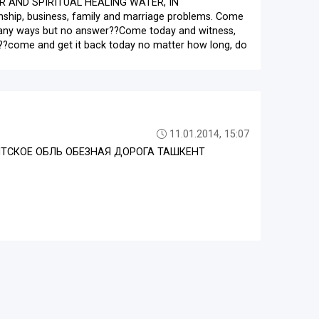
 AND SPIRITUAL HEALING WATER, IN
ship, business, family and marriage problems. Come
y many ways but no answer??Come today and witness,
ey??come and get it back today no matter how long, do
11.01.2014, 15:07
КЕНТСКОЕ ОБЛЬ ОБЕЗНАЯ ДОРОГА ТАШКЕНТ