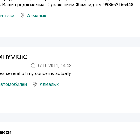
ь Ваши предложения. С уважением Жамшид тел:998662166448.
евозки
Алмалык
XHYVKJiC
07.10.2011, 14:43
es several of my concerns actually.
автомобилей
Алмалык
акси