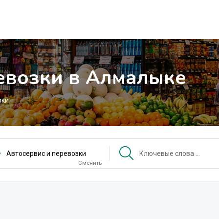
евозки в Алмалыке
зки
Автосервис и перевозки
Сменить