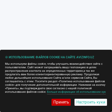
🍪 ИСПОЛЬЗОВАНИЕ ФАЙЛОВ COOKIE НА САЙТЕ AVIZINFO.UZ
Мы используем файлы cookie, чтобы улучшить взаимодействие сайта с
пользователем. Сайт может запрашивать вашу геопозицию в целях
распространения контента на определенных территориях,а так же
предлагать вам более клиентоориентированную рекламу. Продолжая
любое дальнейшее использование Сайта и/или сервисов Сайта, Вы
соглашаетесь с этим. Посетите раздел «Политика использования файлов
cookie» для получения дополнительной информации. Нажимая на кнопку
«Принять», вы подтверждаете свое согласие с нашей политикой
использования файлов cookie.
Больше информации об использовании кук
Принять
Настроить куки