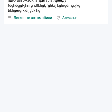
Ишю автомабиль дамас в Аренду
fdghdgjglkjhnfghdfkhgkjfghksj kghrgdfhgbjkg
trkhgergfk.dfjgbk hg
Легковые автомобили
Алмалык