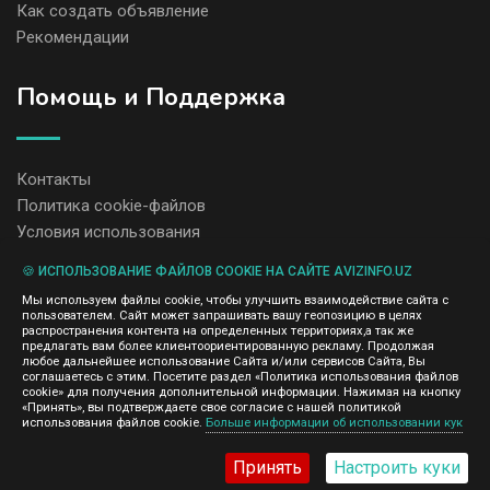
Как создать объявление
Рекомендации
Помощь и Поддержка
Контакты
Политика cookie-файлов
Условия использования
🍪 ИСПОЛЬЗОВАНИЕ ФАЙЛОВ COOKIE НА САЙТЕ AVIZINFO.UZ
Администрация сайта AvizInfo.uz не несет ответственность за
Мы используем файлы cookie, чтобы улучшить взаимодействие сайта с
содержание размещенных объявлений.
пользователем. Сайт может запрашивать вашу геопозицию в целях
Мы ценим конфиденциальность наших пользователей. Мы не
распространения контента на определенных территориях,а так же
передаем и не продаем личную информацию зарегистрированных
предлагать вам более клиентоориентированную рекламу. Продолжая
пользователей AvizInfo.uz третьим лицам. Мы не отвечаем за
любое дальнейшее использование Сайта и/или сервисов Сайта, Вы
правила конфиденциальности сайтов на которые ссылается
соглашаетесь с этим. Посетите раздел «Политика использования файлов
AvizInfo.uz. На некоторых страницах нашего сайта представлена
cookie» для получения дополнительной информации. Нажимая на кнопку
реклама Google Adsense Advertising Network. Чтобы узнать
«Принять», вы подтверждаете свое согласие с нашей политикой
нажмите тут
использования файлов cookie.
Больше информации об использовании кук
подробней о правилах конфиденциальности Google
.
Принять
Настроить куки