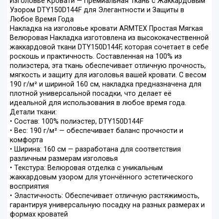
Изголовье Кровати — Премиальная Ткань с Жаккардовым
Узором DTY150D144F для Элегантности и Защиты в
Любое Время Года
Накладка на изголовье кровати ARMTEX Простая Мягкая
Велюровая Накладка изготовлена из высококачественной
жаккардовой ткани DTY150D144F, которая сочетает в себе
роскошь и практичность. Составленная на 100% из
полиэстера, эта ткань обеспечивает отличную прочность,
мягкость и защиту для изголовья вашей кровати. С весом
190 г/м² и шириной 160 см, накладка предназначена для
плотной универсальной посадки, что делает её
идеальной для использования в любое время года.
Детали ткани:
• Состав: 100% полиэстер, DTY150D144F
• Вес: 190 г/м² — обеспечивает баланс прочности и
комфорта
• Ширина: 160 см — разработана для соответствия
различным размерам изголовья
• Текстура: Велюровая отделка с уникальным
жаккардовым узором для утончённого эстетического
восприятия
• Эластичность: Обеспечивает отличную растяжимость,
гарантируя универсальную посадку на разных размерах и
формах кроватей