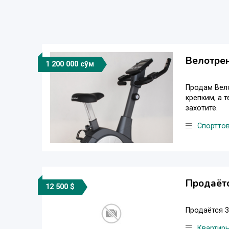
Велотрен
1 200 000 сўм
Продам Вело
крепким, а 
захотите.
Спортто
Продаётс
12 500 $
Продаётся 3
Квартир