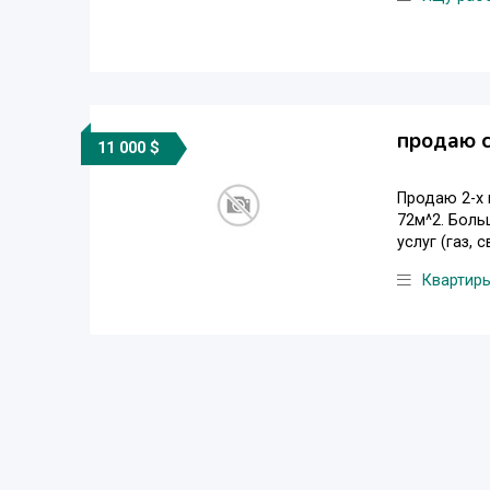
продаю с
11 000 $
Продаю 2-х
72м^2. Боль
услуг (газ, 
Квартир