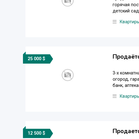
горячая пос
детский сад,
Квартир
Продаётс
25 000 $
3-х комнатн
огород, гар
банк, аптека
Квартир
Продаетс
12 500 $