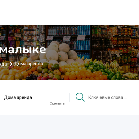
лмалыке
нда
Дома аренда
Дома аренда
Сменить