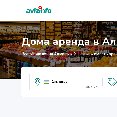
Дома аренда в А
Все объявления Алмалык
Недвижимость аре
Алмалык
Сменить