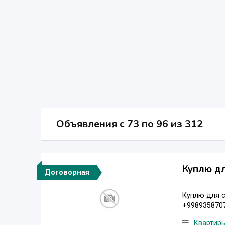
Объявления c 73 по 96 из 312
Куплю дл
Договорная
Куплю для с
+998935870
Квартир