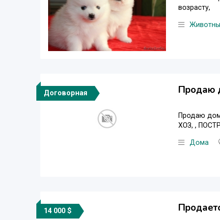
возрасту,
Животн
Продаю 
Договорная
Продаю дом
ХОЗ, , ПОС
Дома
Продаетс
14 000 $