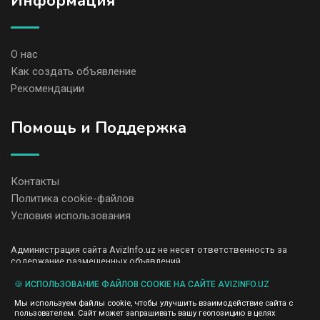
Информация
О нас
Как создать объявление
Рекомендации
Помощь и Поддержка
Контакты
Политика cookie-файлов
Условия использования
Администрация сайта AvizInfo.uz не несет ответственность за
содержание размещенных объявлений.
Мы ценим конфиденциальность наших пользователей. Мы не
передаем и не продаем личную информацию зарегистрированных
🍪 ИСПОЛЬЗОВАНИЕ ФАЙЛОВ COOKIE НА САЙТЕ AVIZINFO.UZ
пользователей AvizInfo.uz третьим лицам. Мы не отвечаем за
Мы используем файлы cookie, чтобы улучшить взаимодействие сайта с
правила конфиденциальности сайтов на которые ссылается
пользователем. Сайт может запрашивать вашу геопозицию в целях
AvizInfo.uz. На некоторых страницах нашего сайта представлена