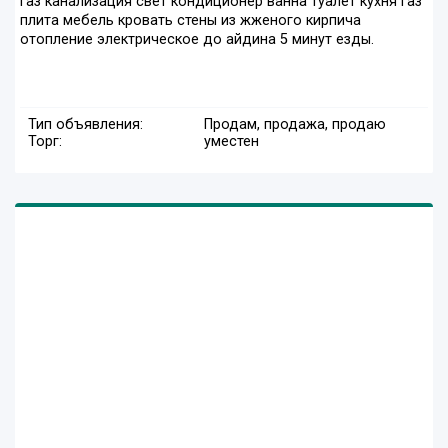
газ канализация свет кондиционер ванна туалет кухня газ
плита мебель кровать стены из жженого кирпича
отопление электрическое до айдина 5 минут езды.
Тип объявления:
Продам, продажа, продаю
Торг:
уместен