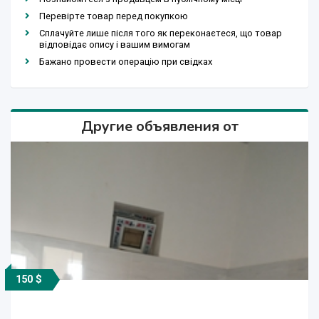
Перевірте товар перед покупкою
Сплачуйте лише після того як переконаєтеся, що товар
відповідає опису і вашим вимогам
Бажано провести операцію при свідках
Другие объявления от
150 $
150 $
150 $