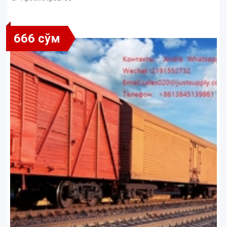
666 сўм