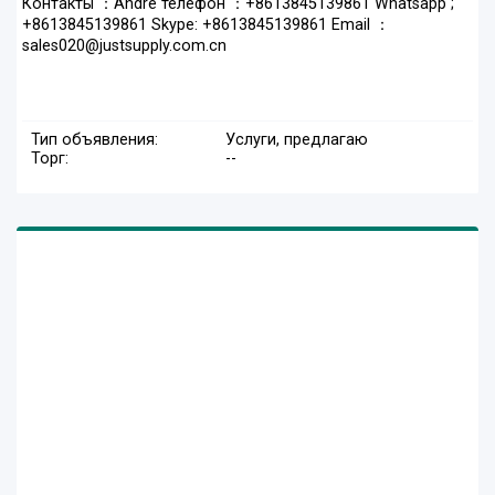
Контакты ：Andre телефон ：+8613845139861 Whatsapp ;
+8613845139861 Skype: +8613845139861 Email ：
sales020@justsupply.com.cn
Тип объявления:
Услуги, предлагаю
Торг:
--