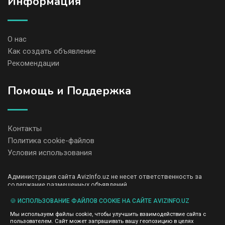
Информация
О нас
Как создать объявление
Рекомендации
Помощь и Поддержка
Контакты
Политика cookie-файлов
Условия использования
Администрация сайта AvizInfo.uz не несет ответственность за
содержание размещенных объявлений.
Мы ценим конфиденциальность наших пользователей. Мы не
передаем и не продаем личную информацию зарегистрированных
🍪 ИСПОЛЬЗОВАНИЕ ФАЙЛОВ COOKIE НА САЙТЕ AVIZINFO.UZ
пользователей AvizInfo.uz третьим лицам. Мы не отвечаем за
Мы используем файлы cookie, чтобы улучшить взаимодействие сайта с
правила конфиденциальности сайтов на которые ссылается
пользователем. Сайт может запрашивать вашу геопозицию в целях
AvizInfo.uz. На некоторых страницах нашего сайта представлена