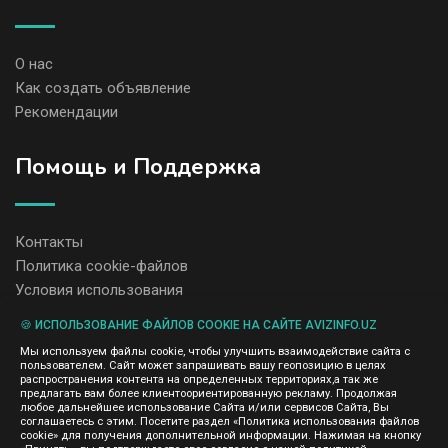
О нас
Как создать объявление
Рекомендации
Помощь и Поддержка
Контакты
Политика cookie-файлов
Условия использования
🍪 ИСПОЛЬЗОВАНИЕ ФАЙЛОВ COOKIE НА САЙТЕ AVIZINFO.UZ
Администрация сайта AvizInfo.uz не несет ответственность за
Мы используем файлы cookie, чтобы улучшить взаимодействие сайта с
содержание размещенных объявлений.
пользователем. Сайт может запрашивать вашу геопозицию в целях
Мы ценим конфиденциальность наших пользователей. Мы не
распространения контента на определенных территориях,а так же
передаем и не продаем личную информацию зарегистрированных
предлагать вам более клиентоориентированную рекламу. Продолжая
пользователей AvizInfo.uz третьим лицам. Мы не отвечаем за
любое дальнейшее использование Сайта и/или сервисов Сайта, Вы
правила конфиденциальности сайтов на которые ссылается
соглашаетесь с этим. Посетите раздел «Политика использования файлов
AvizInfo.uz. На некоторых страницах нашего сайта представлена
cookie» для получения дополнительной информации. Нажимая на кнопку