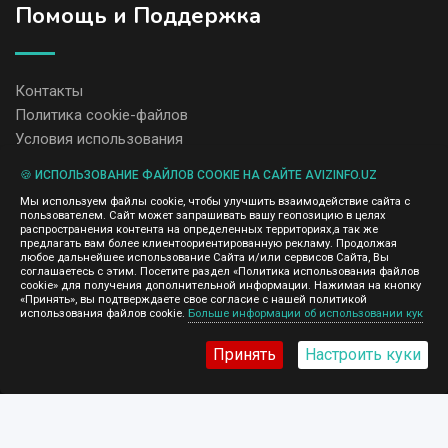
Помощь и Поддержка
Контакты
Политика cookie-файлов
Условия использования
🍪 ИСПОЛЬЗОВАНИЕ ФАЙЛОВ COOKIE НА САЙТЕ AVIZINFO.UZ
Администрация сайта AvizInfo.uz не несет ответственность за
Мы используем файлы cookie, чтобы улучшить взаимодействие сайта с
содержание размещенных объявлений.
пользователем. Сайт может запрашивать вашу геопозицию в целях
Мы ценим конфиденциальность наших пользователей. Мы не
распространения контента на определенных территориях,а так же
передаем и не продаем личную информацию зарегистрированных
предлагать вам более клиентоориентированную рекламу. Продолжая
пользователей AvizInfo.uz третьим лицам. Мы не отвечаем за
любое дальнейшее использование Сайта и/или сервисов Сайта, Вы
правила конфиденциальности сайтов на которые ссылается
соглашаетесь с этим. Посетите раздел «Политика использования файлов
AvizInfo.uz. На некоторых страницах нашего сайта представлена
cookie» для получения дополнительной информации. Нажимая на кнопку
реклама Google Adsense Advertising Network. Чтобы узнать
«Принять», вы подтверждаете свое согласие с нашей политикой
нажмите тут
использования файлов cookie.
Больше информации об использовании кук
подробней о правилах конфиденциальности Google
.
Принять
Настроить куки
AvizInfo.uz
©2008-2026,