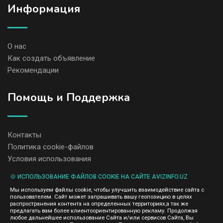
Информация
О нас
Как создать объявление
Рекомендации
Помощь и Поддержка
Контакты
Политика cookie-файлов
Условия использования
🍪 ИСПОЛЬЗОВАНИЕ ФАЙЛОВ COOKIE НА САЙТЕ AVIZINFO.UZ
Администрация сайта AvizInfo.uz не несет ответственность за
Мы используем файлы cookie, чтобы улучшить взаимодействие сайта с
содержание размещенных объявлений.
пользователем. Сайт может запрашивать вашу геопозицию в целях
Мы ценим конфиденциальность наших пользователей. Мы не
распространения контента на определенных территориях,а так же
передаем и не продаем личную информацию зарегистрированных
предлагать вам более клиентоориентированную рекламу. Продолжая
пользователей AvizInfo.uz третьим лицам. Мы не отвечаем за
любое дальнейшее использование Сайта и/или сервисов Сайта, Вы
правила конфиденциальности сайтов на которые ссылается