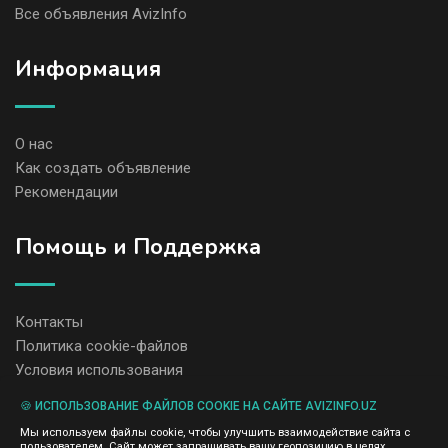
Все объявления AvizInfo
Информация
О нас
Как создать объявление
Рекомендации
Помощь и Поддержка
Контакты
Политика cookie-файлов
Условия использования
🍪 ИСПОЛЬЗОВАНИЕ ФАЙЛОВ COOKIE НА САЙТЕ AVIZINFO.UZ
Администрация сайта AvizInfo.uz не несет ответственность за
Мы используем файлы cookie, чтобы улучшить взаимодействие сайта с
содержание размещенных объявлений.
пользователем. Сайт может запрашивать вашу геопозицию в целях