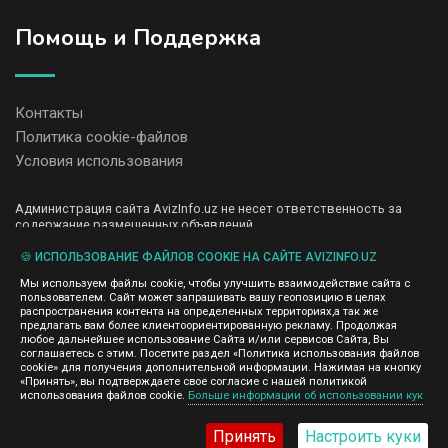
Помощь и Поддержка
Контакты
Политика cookie-файлов
Условия использования
Администрация сайта AvizInfo.uz не несет ответственность за
содержание размещенных объявлений.
Мы ценим конфиденциальность наших пользователей. Мы не
передаем и не продаем личную информацию зарегистрированных
🍪 ИСПОЛЬЗОВАНИЕ ФАЙЛОВ COOKIE НА САЙТЕ AVIZINFO.UZ
пользователей AvizInfo.uz третьим лицам. Мы не отвечаем за
Мы используем файлы cookie, чтобы улучшить взаимодействие сайта с
правила конфиденциальности сайтов на которые ссылается
пользователем. Сайт может запрашивать вашу геопозицию в целях
AvizInfo.uz. На некоторых страницах нашего сайта представлена
распространения контента на определенных территориях,а так же
реклама Google Adsense Advertising Network. Чтобы узнать
предлагать вам более клиентоориентированную рекламу. Продолжая
нажмите тут
подробней о правилах конфиденциальности Google
.
любое дальнейшее использование Сайта и/или сервисов Сайта, Вы
соглашаетесь с этим. Посетите раздел «Политика использования файлов
cookie» для получения дополнительной информации. Нажимая на кнопку
«Принять», вы подтверждаете свое согласие с нашей политикой
использования файлов cookie.
Больше информации об использовании кук
AvizInfo.uz
©2008-2026,
Принять
Настроить куки