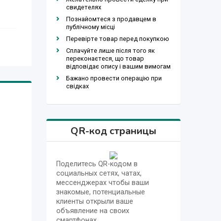
свидетелях
Познайомтеся з продавцем в
публічному місці
Перевірте товар перед покупкою
Сплачуйте лише після того як
переконаєтеся, що товар
відповідає опису і вашим вимогам
Бажано провести операцію при
свідках
QR-код страницы
Поделитесь QR-кодом в
социальных сетях, чатах,
мессенджерах чтобы ваши
знакомые, потенциальные
клиенты открыли ваше
объявление на своих
смартфонах.