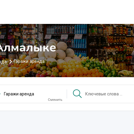
 Алмалыке
нда
Гаражи аренда
Гаражи аренда
Сменить