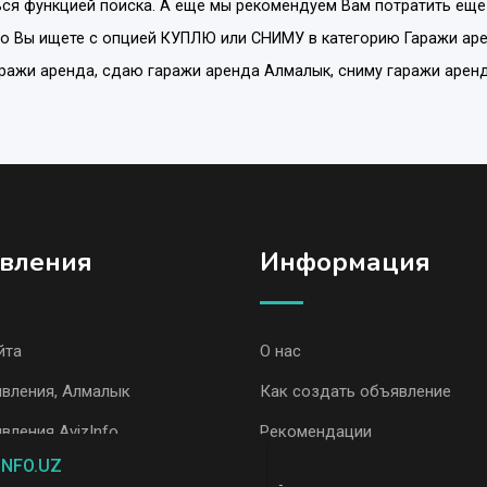
ся функцией поиска. А еще мы рекомендуем Вам потратить еще
то Вы ищете с опцией
КУПЛЮ или СНИМУ
в категорию
Гаражи ар
гаражи аренда, сдаю гаражи аренда Алмалык, сниму гаражи аре
вления
Информация
йта
О нас
явления, Алмалык
Как создать объявление
вления AvizInfo
Рекомендации
INFO.UZ