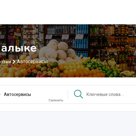
малыке
Автосервисы
возки
Автосервисы
Сменить