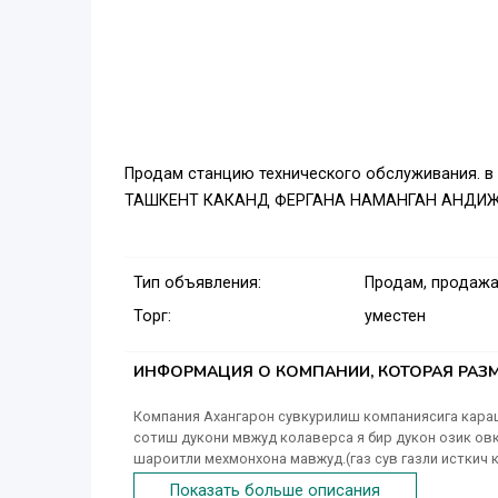
Продам станцию технического обслуживания.
ТАШКЕНТ КАКАНД ФЕРГАНА НАМАНГАН АНДИ
Тип объявления:
Продам, продажа
Торг:
уместен
ИНФОРМАЦИЯ О КОМПАНИИ, КОТОРАЯ РАЗМ
Компания Ахангарон сувкурилиш компаниясига кара
сотиш дукони мвжуд колаверса я бир дукон озик овк
шароитли мехмонхона мавжуд.(газ сув газли исткич
Ахангарнводстрое
Показать больше описания