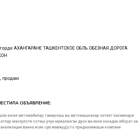
 в горде АХАНГАРАНЕ ТАШКЕНТСКОЕ ОБЛЬ ОБЕЗНАЯ ДОРОГА
ЖОН
, продаю
ЕСТИЛА ОБЪЯВЛЕНИЕ:
шли енгил автомабилар тамирлаш ва автомашналар эхтиёт кисимлари
атлар масхулоти сотиш учун мужаланган дуон ва икки хонадан иборат х
 канализация ванна исик сув мавжуд)сто придналижаши компани