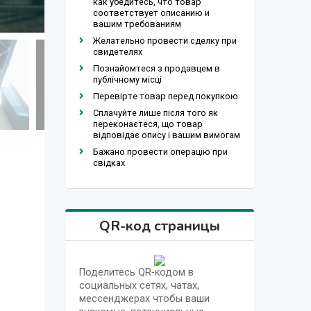
как убедитесь, что товар
соответствует описанию и
вашим требованиям
Желательно провести сделку при
свидетелях
Познайомтеся з продавцем в
публічному місці
Перевірте товар перед покупкою
Сплачуйте лише після того як
переконаєтеся, що товар
відповідає опису і вашим вимогам
Бажано провести операцію при
свідках
QR-код страницы
Поделитесь QR-кодом в
социальных сетях, чатах,
мессенджерах чтобы ваши