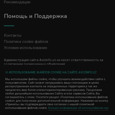
Рекомендации
Помощь и Поддержка
Контакты
Политика cookie-файлов
Условия использования
Администрация сайта AvizInfo.uz не несет ответственность за
содержание размещенных объявлений.
Мы ценим конфиденциальность наших пользователей. Мы не
передаем и не продаем личную информацию зарегистрированных
🍪 ИСПОЛЬЗОВАНИЕ ФАЙЛОВ COOKIE НА САЙТЕ AVIZINFO.UZ
пользователей AvizInfo.uz третьим лицам. Мы не отвечаем за
Мы используем файлы cookie, чтобы улучшить взаимодействие сайта с
правила конфиденциальности сайтов на которые ссылается
пользователем. Сайт может запрашивать вашу геопозицию в целях
AvizInfo.uz. На некоторых страницах нашего сайта представлена
распространения контента на определенных территориях,а так же
реклама Google Adsense Advertising Network. Чтобы узнать
предлагать вам более клиентоориентированную рекламу. Продолжая
нажмите тут
подробней о правилах конфиденциальности Google
.
любое дальнейшее использование Сайта и/или сервисов Сайта, Вы
соглашаетесь с этим. Посетите раздел «Политика использования файлов
cookie» для получения дополнительной информации. Нажимая на кнопку
«Принять», вы подтверждаете свое согласие с нашей политикой
использования файлов cookie.
Больше информации об использовании кук