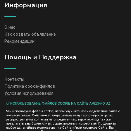
Информация
О нас
Как создать объявление
Рекомендации
Помощь и Поддержка
Контакты
Политика cookie-файлов
Условия использования
🍪 ИСПОЛЬЗОВАНИЕ ФАЙЛОВ COOKIE НА САЙТЕ AVIZINFO.UZ
Администрация сайта AvizInfo.uz не несет ответственность за
Мы используем файлы cookie, чтобы улучшить взаимодействие сайта с
содержание размещенных объявлений.
пользователем. Сайт может запрашивать вашу геопозицию в целях
Мы ценим конфиденциальность наших пользователей. Мы не
распространения контента на определенных территориях,а так же
передаем и не продаем личную информацию зарегистрированных
предлагать вам более клиентоориентированную рекламу. Продолжая
пользователей AvizInfo.uz третьим лицам. Мы не отвечаем за
любое дальнейшее использование Сайта и/или сервисов Сайта, Вы
правила конфиденциальности сайтов на которые ссылается